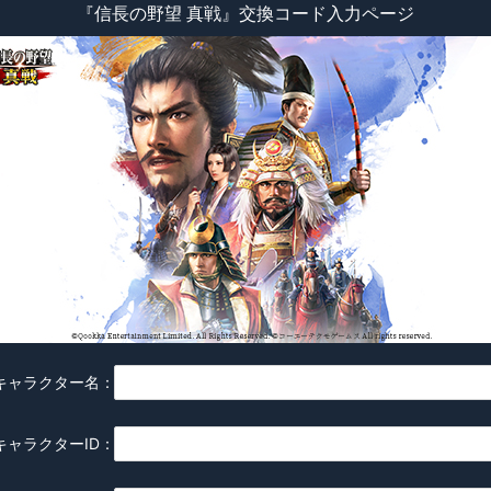
『信長の野望 真戦』交換コード入力ページ
キャラクター名
：
キャラクターID
：