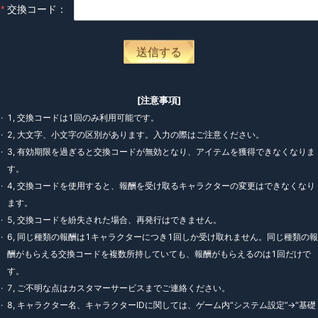
交換コード
：
送信する
[
注意事項
]
·
1
,
交換コードは1回のみ利用可能です。
·
2
,
大文字、小文字の区別があります。入力の際はご注意ください。
·
3
,
有効期限を過ぎると交換コードが無効となり、アイテムを獲得できなくなりま
す。
·
4
,
交換コードを使用すると、報酬を受け取るキャラクターの変更はできなくなり
ます。
·
5
,
交換コードを紛失された場合、再発行はできません。
·
6
,
同じ種類の報酬は1キャラクターにつき1回しか受け取れません。同じ種類の報
酬がもらえる交換コードを複数所持していても、報酬がもらえるのは1回だけで
す。
·
7
,
ご不明な点はカスタマーサービスまでご連絡ください。
·
8
,
キャラクター名、キャラクターIDに関しては、ゲーム内“システム設定”→“基礎