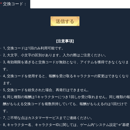
交換コード
：
送信する
[
注意事項
]
·
1
,
交換コードは1回のみ利用可能です。
·
2
,
大文字、小文字の区別があります。入力の際はご注意ください。
·
3
,
有効期限を過ぎると交換コードが無効となり、アイテムを獲得できなくなりま
す。
·
4
,
交換コードを使用すると、報酬を受け取るキャラクターの変更はできなくなり
ます。
·
5
,
交換コードを紛失された場合、再発行はできません。
·
6
,
同じ種類の報酬は1キャラクターにつき1回しか受け取れません。同じ種類の報
酬がもらえる交換コードを複数所持していても、報酬がもらえるのは1回だけで
す。
·
7
,
ご不明な点はカスタマーサービスまでご連絡ください。
·
8
,
キャラクター名、キャラクターIDに関しては、ゲーム内“システム設定”→“基礎