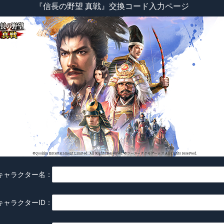
『信長の野望 真戦』交換コード入力ページ
キャラクター名
：
キャラクターID
：